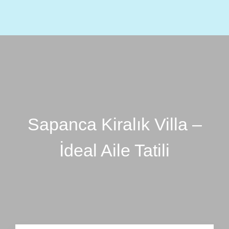
Menu
TR
EN
AR
Sapanca Kiralık Villa –
İdeal Aile Tatili