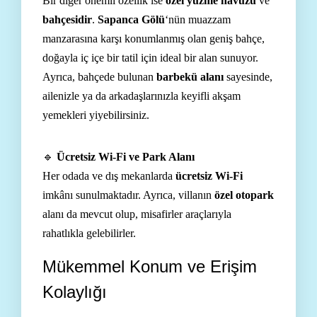
Bir diğer önemli özellik ise
özel yüzme havuzu
ve
bahçesidir
.
Sapanca Gölü
‘nün muazzam
manzarasına karşı konumlanmış olan geniş bahçe,
doğayla iç içe bir tatil için ideal bir alan sunuyor.
Ayrıca, bahçede bulunan
barbekü alanı
sayesinde,
ailenizle ya da arkadaşlarınızla keyifli akşam
yemekleri yiyebilirsiniz.
🔹
Ücretsiz Wi-Fi ve Park Alanı
Her odada ve dış mekanlarda
ücretsiz Wi-Fi
imkânı sunulmaktadır. Ayrıca, villanın
özel otopark
alanı da mevcut olup, misafirler araçlarıyla
rahatlıkla gelebilirler.
Mükemmel Konum ve Erişim
Kolaylığı