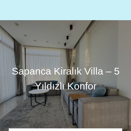
Menu
TR
EN
AR
Sapanca Kiralık Villa – 5
Yıldızlı Konfor