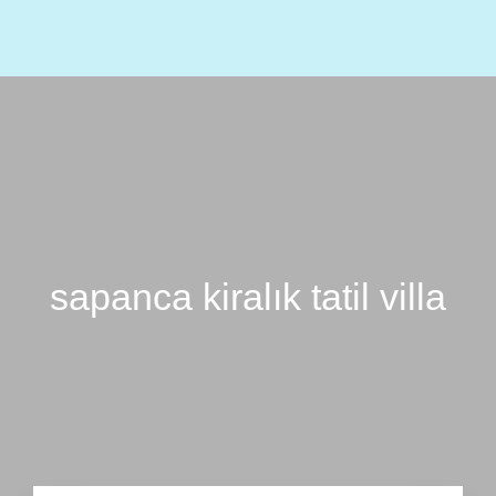
Menu
TR
EN
AR
sapanca kiralık tatil villa