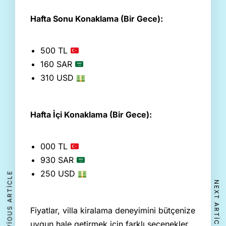
Hafta Sonu Konaklama (Bir Gece):
500 TL
160 SAR
310 USD
Hafta İçi Konaklama (Bir Gece):
000 TL
930 SAR
250 USD
PREVIOUS ARTICLE
NEXT ARTICLE
Fiyatlar, villa kiralama deneyimini bütçenize
uygun hale getirmek için farklı seçenekler