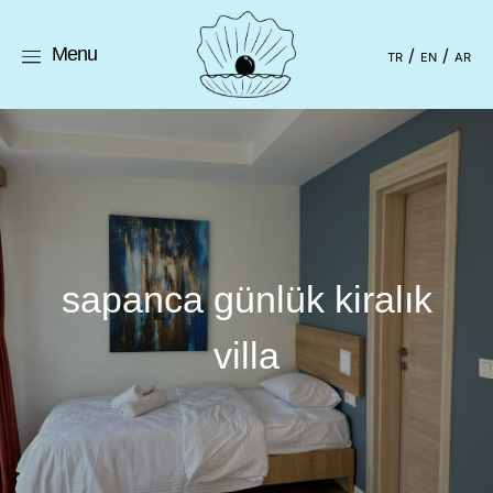
Menu
TR
EN
AR
sapanca günlük kiralık
villa