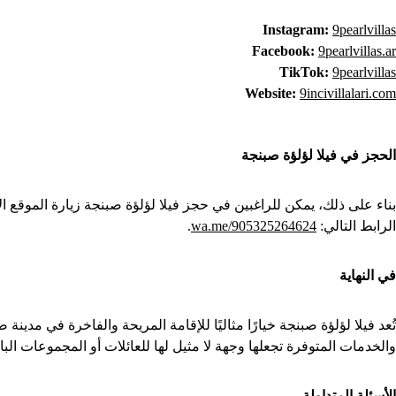
Instagram:
9pearlvillas
Facebook:
9pearlvillas.ar
TikTok:
9pearlvillas
Website:
9incivillalari.com
الحجز في فيلا لؤلؤة صبنجة
بناء على ذلك، يمكن للراغبين في حجز فيلا لؤلؤة صبنجة زيارة الموقع ا
الرابط التالي:
wa.me/905325264624
.
في النهاية
تُعد فيلا لؤلؤة صبنجة خيارًا مثاليًا للإقامة المريحة والفاخرة في مدين
والخدمات المتوفرة تجعلها وجهة لا مثيل لها للعائلات أو المجموعات ال
الأسئلة المتداولة