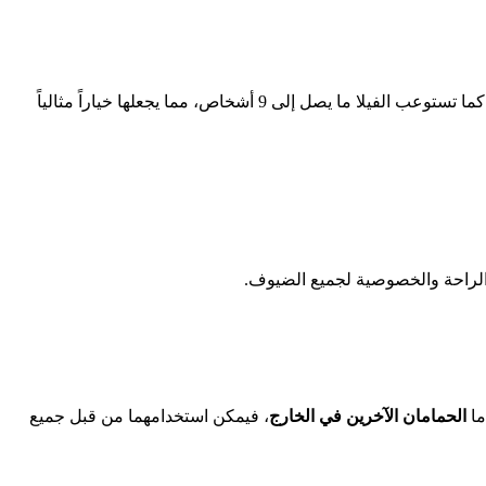
تتمتع فيلا لؤلؤة صبنجة بمساحة واسعة تناسب العائلات الكبيرة أو المجموعات من الأصدقاء، إذ تحتوي على 5 غرف نوم بالإضافة إلى صالونين. كما تستوعب الفيلا ما يصل إلى 9 أشخاص، مما يجعلها خياراً مثالياً
 الراحة والخصوصية لجميع الضيوف.
ما
الحمامان الآخرين في الخارج
، فيمكن استخدامهما من قبل جميع